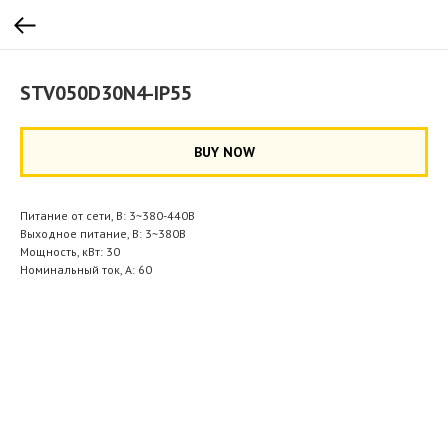
STV050D30N4-IP55
BUY NOW
Питание от сети, В: 3~380-440В
Выходное питание, В: 3~380В
Мощность, кВт: 30
Номинальный ток, А: 60