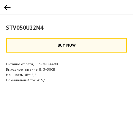
STV050U22N4
BUY NOW
Питание от сети, В: 3~380-440В
Выходное питание, В: 3~380В
Мощность, кВт: 2,2
Номинальный ток, А: 5,1