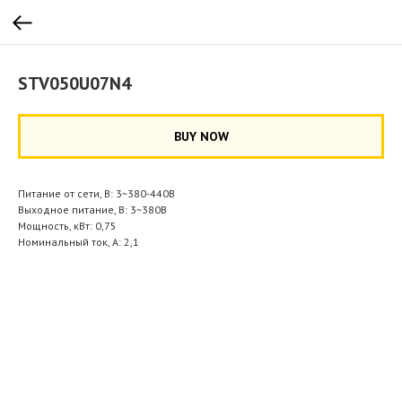
STV050U07N4
BUY NOW
Питание от сети, В: 3~380-440В
Выходное питание, В: 3~380В
Мощность, кВт: 0,75
Номинальный ток, А: 2,1