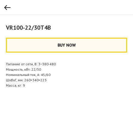
VR100-22/30T4B
BUY NOW
Питание от сети, В: 3~380-480
Мощность, кВт: 22/30
Номинальный ток, А: 45/60
ШхВхГ, мм: 260×340×223
Масса, кг: 9