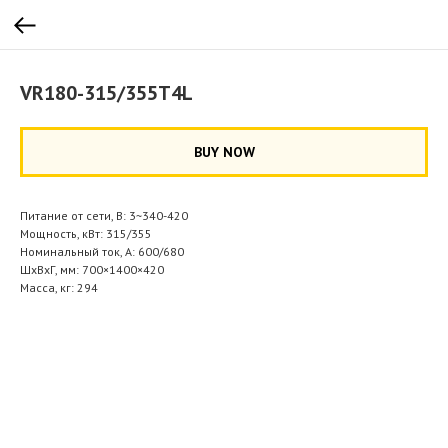
VR180-315/355T4L
BUY NOW
Питание от сети, В: 3~340-420
Мощность, кВт: 315/355
Номинальный ток, А: 600/680
ШхВхГ, мм: 700×1400×420
Масса, кг: 294